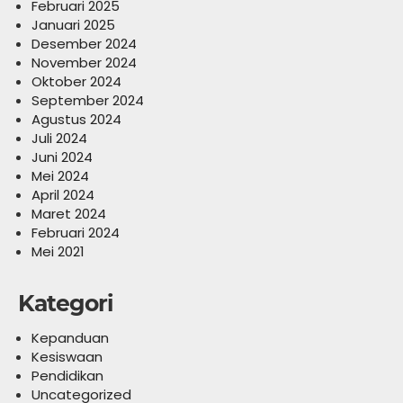
Februari 2025
Januari 2025
Desember 2024
November 2024
Oktober 2024
September 2024
Agustus 2024
Juli 2024
Juni 2024
Mei 2024
April 2024
Maret 2024
Februari 2024
Mei 2021
Kategori
Kepanduan
Kesiswaan
Pendidikan
Uncategorized