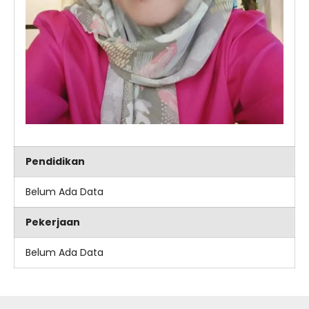
Pendidikan
Belum Ada Data
Pekerjaan
Belum Ada Data