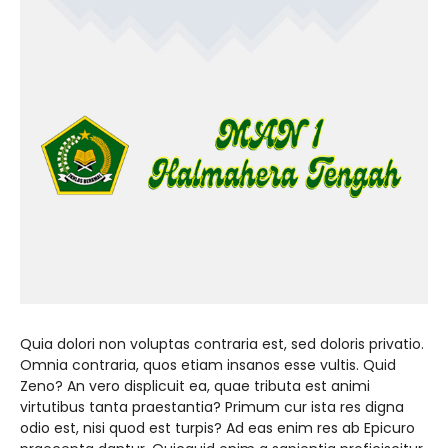
Quia dolori non voluptas contraria est, sed doloris privatio.
Omnia contraria, quos etiam insanos esse vultis. Quid
Zeno? An vero displicuit ea, quae tributa est animi
virtutibus tanta praestantia? Primum cur ista res digna
odio est, nisi quod est turpis? Ad eas enim res ab Epicuro