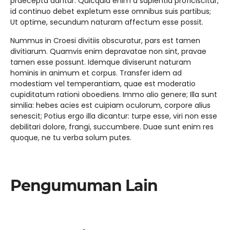
praecepta dantur. Quicquid enim a sapientia proficiscitur,
id continuo debet expletum esse omnibus suis partibus;
Ut optime, secundum naturam affectum esse possit.
Nummus in Croesi divitiis obscuratur, pars est tamen
divitiarum. Quamvis enim depravatae non sint, pravae
tamen esse possunt. Idemque diviserunt naturam
hominis in animum et corpus. Transfer idem ad
modestiam vel temperantiam, quae est moderatio
cupiditatum rationi oboediens. Immo alio genere; Illa sunt
similia: hebes acies est cuipiam oculorum, corpore alius
senescit; Potius ergo illa dicantur: turpe esse, viri non esse
debilitari dolore, frangi, succumbere. Duae sunt enim res
quoque, ne tu verba solum putes.
Pengumuman Lain