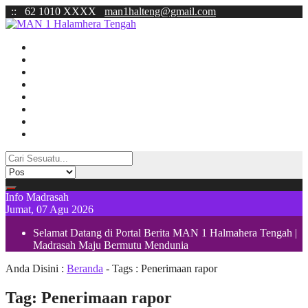
:
:
62 1010 XXXX
man1halteng@gmail.com
BERANDA
BERITA
ZONA INTEGRITAS
PTSP
Redaksi
SURVEY KEPUASAN
PENGADUAN
KUMPULAN SK
Info Madrasah
Jumat, 07 Agu 2026
Selamat Datang di Portal Berita MAN 1 Halmahera Tengah |
Madrasah Maju Bermutu Mendunia
Anda Disini :
Beranda
- Tags :
Penerimaan rapor
Tag:
Penerimaan rapor