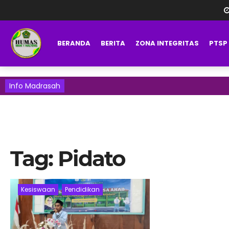
BERANDA
BERITA
ZONA INTEGRITAS
PTSP
Info Madrasah
Tag:
Pidato
Kesiswaan
Pendidikan