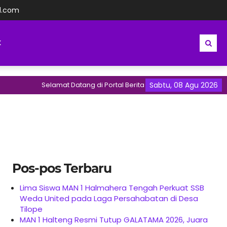
l.com
K
Selamat Datang di Portal Berita MAN 1 Halmahera Tengah 
Sabtu, 08 Agu 2026
Pos-pos Terbaru
Lima Siswa MAN 1 Halmahera Tengah Perkuat SSB
Weda United pada Laga Persahabatan di Desa
Tilope
MAN 1 Halteng Resmi Tutup GALATAMA 2026, Juara