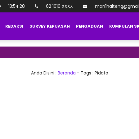
13
:
54
:
29
62 1010 XXXX
man1halteng@gmai
REDAKSI
SURVEY KEPUASAN
PENGADUAN
KUMPULAN S
Anda Disini :
Beranda
- Tags :
Pidato