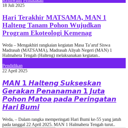
Kesiswaan
Pendidikan
18 Juli 2025
Hari Terakhir MATSAMA, MAN 1
Halteng Tanam Pohon Wujudkan
Program Ekoteologi Kemenag
Weda – Mengakhiri rangkaian kegiatan Masa Ta’aruf Siswa
Madrasah (MATSAMA), Madrasah Aliyah Negeri (MAN) 1
Halmahera Tengah (Halteng) melaksanakan kegiatan..
Pendidikan
22 April 2025
𝙈𝘼𝙉 𝟭 𝙃𝙖𝙡𝙩𝙚𝙣𝙜 𝙎𝙪𝙠𝙨𝙚𝙨𝙠𝙖𝙣
𝙂𝙚𝙧𝙖𝙠𝙖𝙣 𝙋𝙚𝙣𝙖𝙣𝙖𝙢𝙖𝙣 𝟭 𝙅𝙪𝙩𝙖
𝙋𝙤𝙝𝙤𝙣 𝙈𝙖𝙩𝙤𝙖 𝙥𝙖𝙙𝙖 𝙋𝙚𝙧𝙞𝙣𝙜𝙖𝙩𝙖𝙣
𝙃𝙖𝙧𝙞 𝘽𝙪𝙢𝙞
Weda, – Dalam rangka memperingati Hari Bumi ke-55 yang jatuh
pada tanggal 22 April 2025. MAN 1 Halmahera Tengah turut..