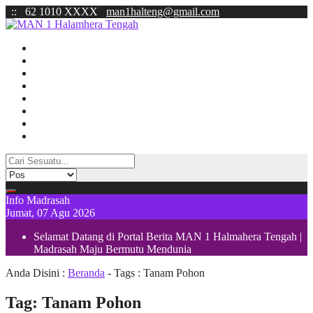
:
:
62 1010 XXXX
man1halteng@gmail.com
BERANDA
BERITA
ZONA INTEGRITAS
PTSP
Redaksi
SURVEY KEPUASAN
PENGADUAN
KUMPULAN SK
Info Madrasah
Jumat, 07 Agu 2026
Selamat Datang di Portal Berita MAN 1 Halmahera Tengah |
Madrasah Maju Bermutu Mendunia
Anda Disini :
Beranda
- Tags :
Tanam Pohon
Tag:
Tanam Pohon