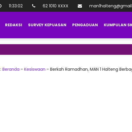
11
:
33
:
04
62 1010 XXXX
man1halteng@gmai
REDAKSI
SURVEY KEPUASAN
PENGADUAN
KUMPULAN S
Selamat Da
 :
Beranda
-
Kesiswaan
-
Berkah Ramadhan, MAN 1 Halteng Berb