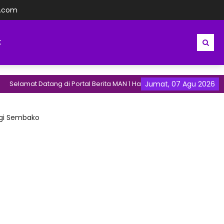
l.com
K
tang di Portal Berita MAN 1 Halmahera Tengah | Madrasah Maju Ber
Jumat, 07 Agu 2026
agi Sembako