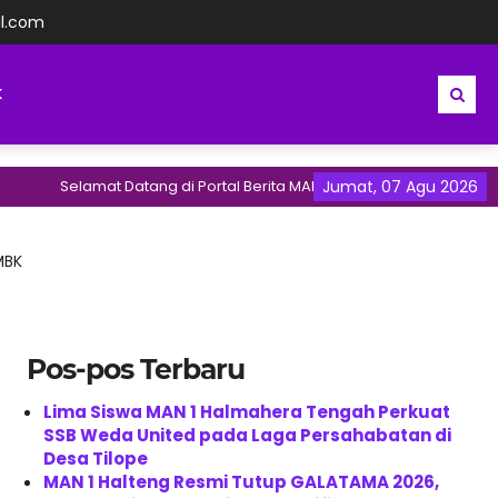
l.com
K
Selamat Datang di Portal Berita MAN 1 Halmahera Tengah | Madrasa
Jumat, 07 Agu 2026
MBK
Pos-pos Terbaru
Lima Siswa MAN 1 Halmahera Tengah Perkuat
SSB Weda United pada Laga Persahabatan di
Desa Tilope
MAN 1 Halteng Resmi Tutup GALATAMA 2026,