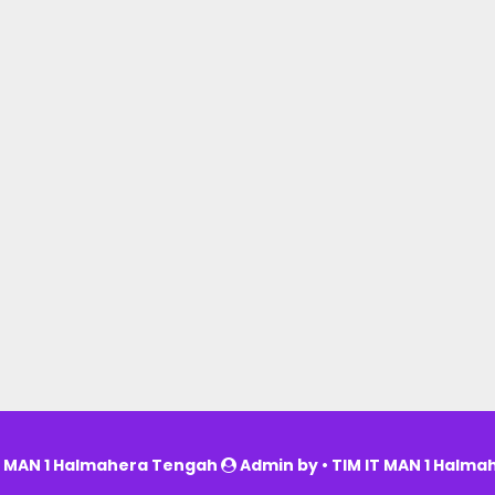
©
MAN 1 Halmahera Tengah
Admin by • TIM IT MAN 1 Halma