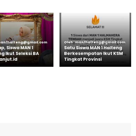
 man1halteng@gmail.com
Oleh : man1halteng@gmail.com
p, Siswa MAN 1
Satu Siswa MAN 1 Halteng
g Ikut Seleksi BA
Berkesempatan Ikut KSM
anjut.id
Tingkat Provinsi