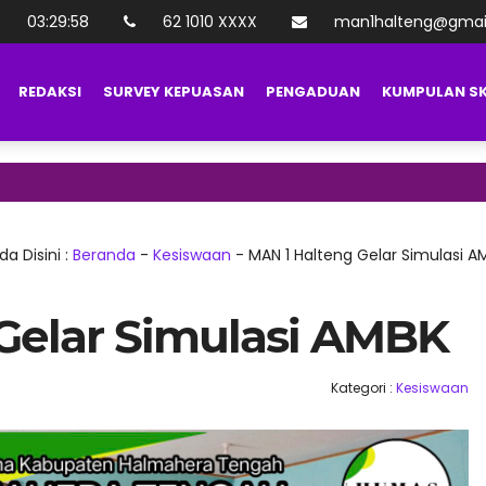
03
:
29
:
59
62 1010 XXXX
man1halteng@gmai
REDAKSI
SURVEY KEPUASAN
PENGADUAN
KUMPULAN S
da Disini :
Beranda
-
Kesiswaan
-
MAN 1 Halteng Gelar Simulasi A
Gelar Simulasi AMBK
Kategori :
Kesiswaan